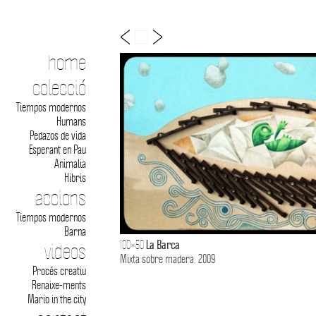
home
colecció
Tiempos modernos
Humans
Pedazos de vida
Esperant en Pau
Animalia
Hibris
accions
Tiempos modernos
Barna
La Barca
100×50
videos
Mixta sobre madera. 2009
Procés creatiu
Renaixe-ments
Mario in the city